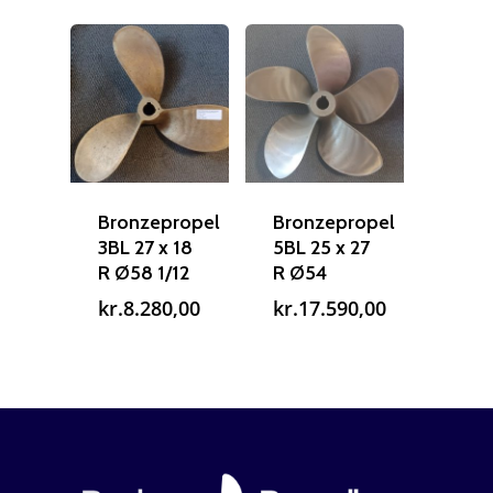
Bronzepropel
Bronzepropel
3BL 27 x 18
5BL 25 x 27
R Ø58 1/12
R Ø54
kr.
8.280,00
kr.
17.590,00
Reparation