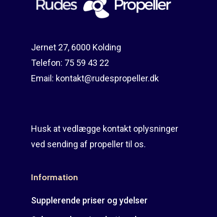
Guides
Om reparation
Shop
Før / efter
Aksler i tommer
Jernet 27, 6000 Kolding
Om os
Indlever din propel
Påføring af PropShield
Telefon:
75 59 43 22
Email:
kontakt@rudespropeller.dk
Kontakt
Montering af propel
Ring på 75 59 43 
Afmontering af propel
Mercury guide
Husk at vedlægge kontakt oplysninger
ved sending af propeller til os.
Rudes Propeller
Er min propel højre ell
venstre?
T: 75 59 43 22
Information
E: kontakt@rudespropel
Supplerende priser og ydelser