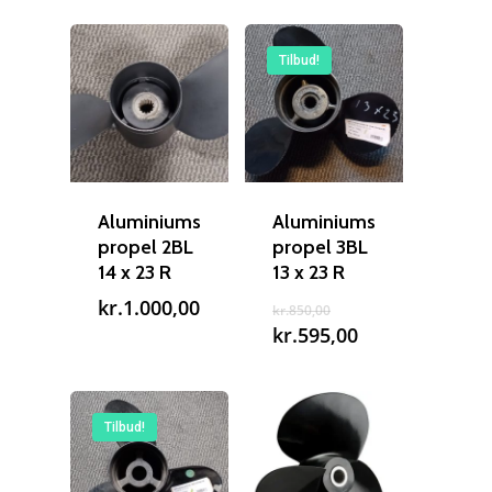
Tilbud!
Aluminiums
Aluminiums
propel 2BL
propel 3BL
14 x 23 R
13 x 23 R
Den
kr.
1.000,00
kr.
850,00
oprindelige
Den
kr.
595,00
pris
aktuelle
var:
pris
kr.850,00.
er:
kr.595,00.
Tilbud!