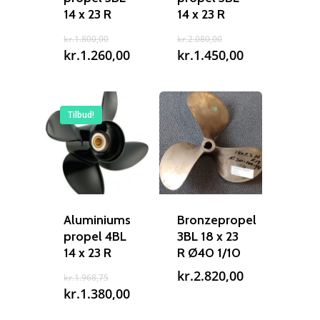
14 x 23 R
14 x 23 R
Den
Den
kr.
1.800,00
kr.
2.080,00
oprindelige
oprindelige
Den
Den
kr.
1.260,00
kr.
1.450,00
pris
pris
aktuelle
aktuelle
var:
var:
pris
pris
kr.1.800,00.
kr.2.080,00.
er:
er:
kr.1.260,00.
kr.1.450,00.
Tilbud!
Aluminiums
Bronzepropel
propel 4BL
3BL 18 x 23
14 x 23 R
R Ø40 1/10
Den
kr.
2.820,00
kr.
1.968,75
oprindelige
Den
kr.
1.380,00
Reparation
pris
aktuelle