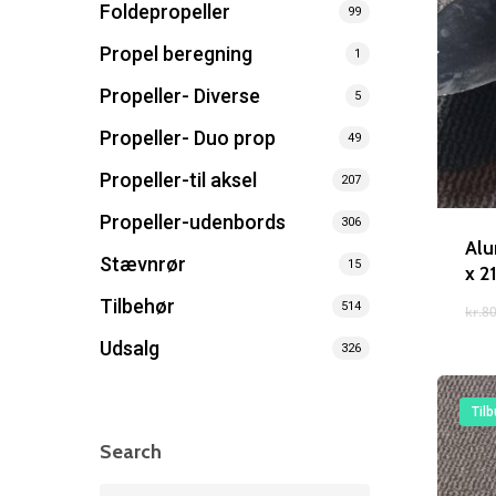
Foldepropeller
99
Propel beregning
1
Propeller- Diverse
5
Søg efter et produkt, og tryk på enter
Propeller- Duo prop
49
Propeller-til aksel
207
Propeller-udenbords
306
Alu
Stævnrør
15
x 2
Tilbehør
514
kr.
80
Udsalg
326
Tilb
Search