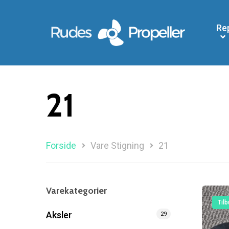
Re
21
Forside
Vare Stigning
21
Varekategorier
Tilb
Aksler
29