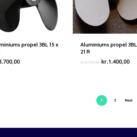
miniums propel 3BL 15 x
Aluminiums propel 3BL
L
21 R
Den
De
3.700,00
kr.
1.400,00
kr.
2.159,00
oprindelige
ak
pris
pri
var:
er:
kr.2.159,00.
kr.
1
2
Next