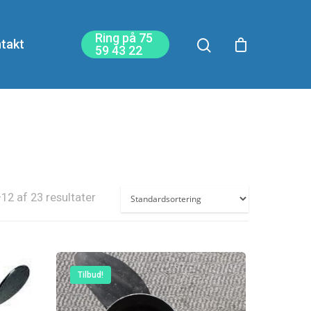
Ring på 75
takt
59 43 22
12 af 23 resultater
Tilbud!