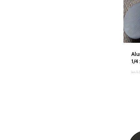
Alu
1/4
kr.
1.