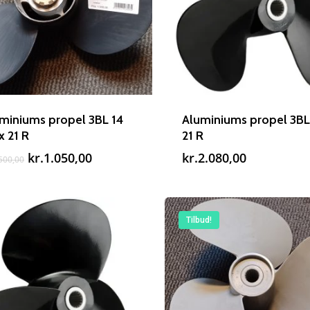
miniums propel 3BL 14
Aluminiums propel 3BL
 x 21 R
21 R
Den
Den
kr.
1.050,00
kr.
2.080,00
500,00
oprindelige
aktuelle
pris
pris
var:
er:
kr.1.500,00.
kr.1.050,00.
Tilbud!