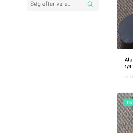
Alu
1/4
kr.
1.
Tilb