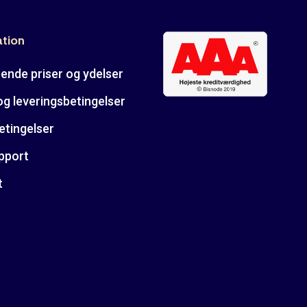
ation
ende priser og ydelser
og leveringsbetingelser
etingelser
pport
t