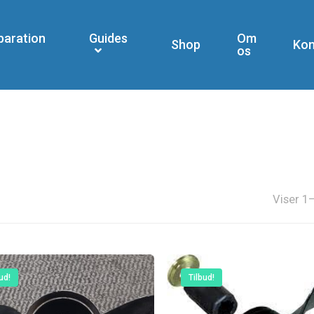
paration
Guides
Om
Shop
Kon
os
Viser 1–
ud!
Tilbud!