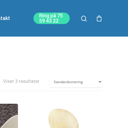
Ring på 75
takt
59 43 22
Viser 3 resultater