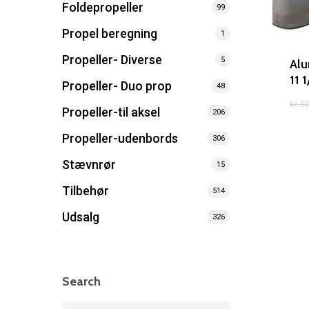
Foldepropeller
99
Propel beregning
1
Propeller- Diverse
5
Alu
11 1
Propeller- Duo prop
48
kr.
50
Propeller-til aksel
206
Propeller-udenbords
306
Stævnrør
15
Tilbehør
514
Udsalg
326
Search