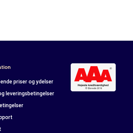
ation
ende priser og ydelser
og leveringsbetingelser
etingelser
pport
t