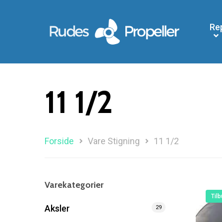
Re
11 1/2
Forside
Vare Stigning
11 1/2
Søg efter et produkt, og tryk på enter
Varekategorier
Tilb
Aksler
29