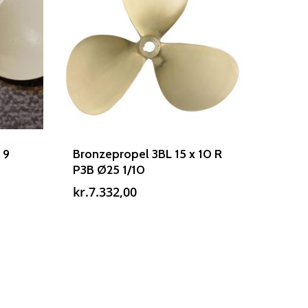
 9
Bronzepropel 3BL 15 x 10 R
P3B Ø25 1/10
kr.
7.332,00
lle
Rudes Propeller
T: 75 59 43 22
,00.
E: kontakt@rudespropeller.dk