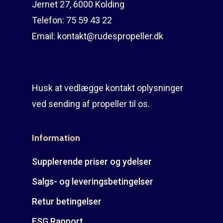
Jernet 27, 6000 Kolding
Rudes Propeller
Er min propel højre ell
Telefon:
75 59 43 22
venstre?
T: 75 59 43 22
Email:
kontakt@rudespropeller.dk
E: kontakt@rudespropel
Husk at vedlægge kontakt oplysninger
ved sending af propeller til os.
Information
Supplerende priser og ydelser
Salgs- og leveringsbetingelser
Retur betingelser
ESG Rapport