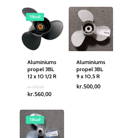
Tilbud!
Aluminiums
Aluminiums
propel 3BL
propel 3BL
12 x 10 1/2 R
9 x 10,5 R
Den
kr.
500,00
kr.
799,00
oprindelige
Den
kr.
560,00
pris
aktuelle
var:
pris
kr.799,00.
er:
kr.560,00.
Tilbud!