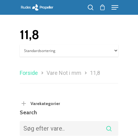
11,8
Søg efter et produkt, og tryk på enter
Forside
Vare Not i mm
11,8
Varekategorier
Search