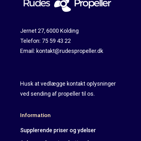
Guides
Om reparation
Shop
Før / efter
Aksler i tommer
Jernet 27, 6000 Kolding
Om os
Indlever din propel
Påføring af PropShield
Telefon:
75 59 43 22
Email:
kontakt@rudespropeller.dk
Kontakt
Montering af propel
Ring på 75 59 43 
Afmontering af propel
Mercury guide
Husk at vedlægge kontakt oplysninger
ved sending af propeller til os.
Rudes Propeller
Er min propel højre ell
venstre?
T: 75 59 43 22
Information
E: kontakt@rudespropel
Supplerende priser og ydelser