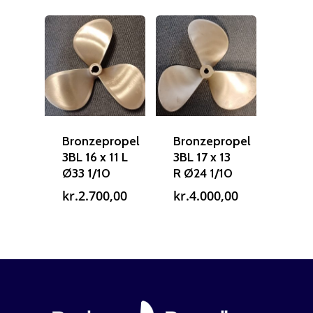
Bronzepropel
Bronzepropel
3BL 16 x 11 L
3BL 17 x 13
Ø33 1/10
R Ø24 1/10
kr.
2.700,00
kr.
4.000,00
Reparation