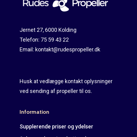
Guides
Om reparation
Shop
Før / efter
Aksler i tommer
Jernet 27, 6000 Kolding
Om os
Indlever din propel
Påføring af PropShield
Telefon:
75 59 43 22
Email:
kontakt@rudespropeller.dk
Kontakt
Montering af propel
Ring på 75 59 43 
Afmontering af propel
Mercury guide
Husk at vedlægge kontakt oplysninger
ved sending af propeller til os.
Rudes Propeller
Er min propel højre ell
venstre?
T: 75 59 43 22
Information
E: kontakt@rudespropel
Supplerende priser og ydelser