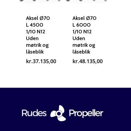
Guides
Om reparation
Shop
Før / efter
Aksler i tommer
Aksel Ø70
Aksel Ø70
L 4500
L 6000
Om os
Indlever din propel
Påføring af PropShield
1/10 N12
1/10 N12
Uden
Uden
Kontakt
Montering af propel
møtrik og
møtrik og
låseblik
låseblik
Ring på 75 59 43 
Afmontering af propel
kr.
37.135,00
kr.
48.135,00
Mercury guide
Rudes Propeller
Er min propel højre ell
venstre?
T: 75 59 43 22
E: kontakt@rudespropel