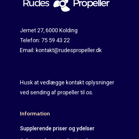
Guides
Om reparation
Shop
Før / efter
Aksler i tommer
Jernet 27, 6000 Kolding
Om os
Indlever din propel
Påføring af PropShield
Telefon:
75 59 43 22
Email:
kontakt@rudespropeller.dk
Kontakt
Montering af propel
Ring på 75 59 43 
Afmontering af propel
Mercury guide
Husk at vedlægge kontakt oplysninger
ved sending af propeller til os.
Rudes Propeller
Er min propel højre ell
venstre?
T: 75 59 43 22
Information
E: kontakt@rudespropel
Supplerende priser og ydelser