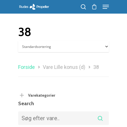
38
Søg efter et produkt, og tryk på enter
Forside
Vare Lille konus (d)
38
Varekategorier
Search