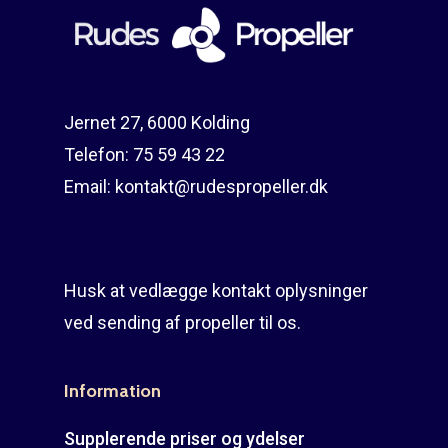
Reparation
Guides
Om reparation
Shop
Før / efter
Aksler i tommer
Jernet 27, 6000 Kolding
Om os
Indlever din propel
Påføring af PropShield
Telefon:
75 59 43 22
Kontakt
Montering af propel
Email:
kontakt@rudespropeller.dk
Ring på 75 59 43 
Afmontering af propel
Mercury guide
Husk at vedlægge kontakt oplysninger
Rudes Propeller
Er min propel højre ell
ved sending af propeller til os.
venstre?
T: 75 59 43 22
Information
E: kontakt@rudespropel
Supplerende priser og ydelser