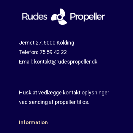
Reparation
Guides
Om reparation
Shop
Før / efter
Aksler i tommer
Jernet 27, 6000 Kolding
Om os
Indlever din propel
Påføring af PropShield
Telefon:
75 59 43 22
Kontakt
Montering af propel
Email:
kontakt@rudespropeller.dk
Ring på 75 59 43 
Afmontering af propel
Mercury guide
Husk at vedlægge kontakt oplysninger
Rudes Propeller
Er min propel højre ell
ved sending af propeller til os.
venstre?
T: 75 59 43 22
Information
E: kontakt@rudespropel