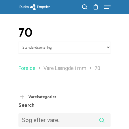
70
Søg efter et produkt, og tryk på enter
Forside
Vare Længde i mm
70
Varekategorier
Search