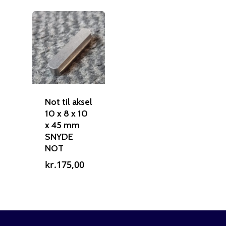
Not til aksel
10 x 8 x 10
x 45 mm
SNYDE
NOT
kr.
175,00