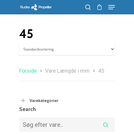
45
Søg efter et produkt, og tryk på enter
Forside
Vare Længde i mm
45
Varekategorier
Search