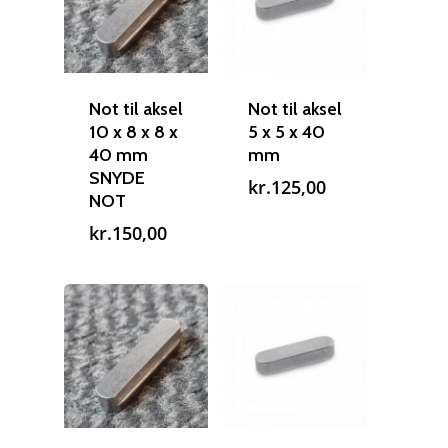
Not til aksel
Not til aksel
10 x 8 x 8 x
5 x 5 x 40
40 mm
mm
SNYDE
kr.
125,00
NOT
kr.
150,00