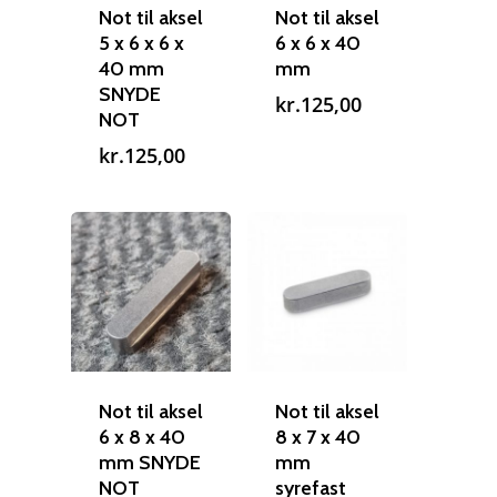
Not til aksel
Not til aksel
5 x 6 x 6 x
6 x 6 x 40
40 mm
mm
SNYDE
kr.
125,00
NOT
kr.
125,00
Reparation
Guides
Om reparation
Shop
Før / efter
Aksler i tommer
Om os
Indlever din propel
Påføring af PropShield
Not til aksel
Not til aksel
6 x 8 x 40
8 x 7 x 40
Kontakt
Montering af propel
mm SNYDE
mm
NOT
syrefast