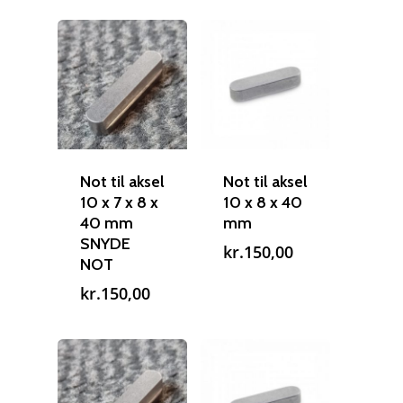
Not til aksel
Not til aksel
10 x 7 x 8 x
10 x 8 x 40
40 mm
mm
SNYDE
kr.
150,00
NOT
kr.
150,00