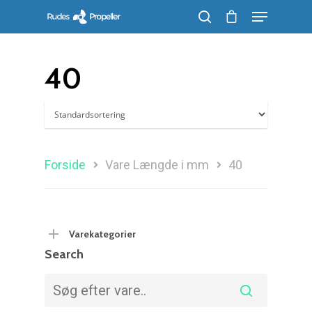
40
Søg efter et produkt, og tryk på enter
Forside
Vare Længde i mm
40
Varekategorier
Search