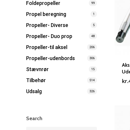
Foldepropeller
99
Propel beregning
1
Propeller- Diverse
5
Søg efter et produkt, og tryk på enter
Propeller- Duo prop
48
Propeller-til aksel
206
Propeller-udenbords
306
Aks
Stævnrør
15
Ude
Tilbehør
kr.
514
Udsalg
326
Search