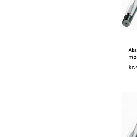
Aks
møt
kr.