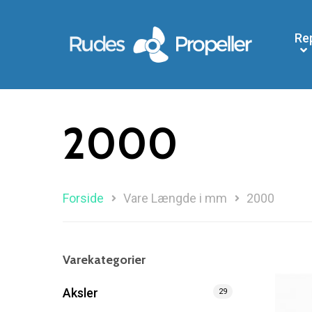
Re
2000
Forside
Vare Længde i mm
2000
Varekategorier
Aksler
29