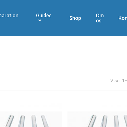
paration
Guides
Om
Shop
Kon
os
Viser 1–