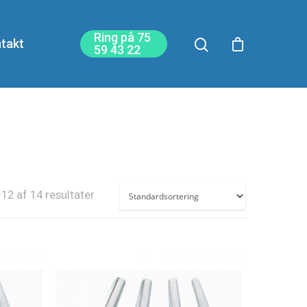
Ring på 75
takt
59 43 22
12 af 14 resultater