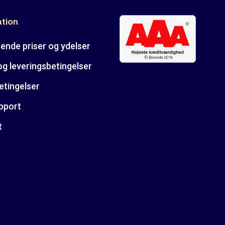
ation
ende priser og ydelser
og leveringsbetingelser
etingelser
pport
t