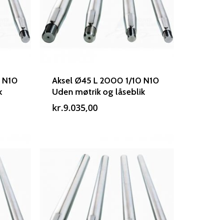
Rudes Propeller
T: 75 59 43 22
E: kontakt@rudespropeller.dk
0 N10
Aksel Ø45 L 2000 1/10 N10
k
Uden møtrik og låseblik
kr.
9.035,00