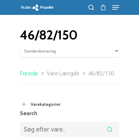
46/82/150
Søg efter et produkt, og tryk på enter
Forside
Vare Længde
46/82/150
Varekategorier
Search