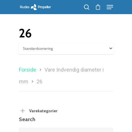
26
Søg efter et produkt, og tryk på enter
Forside
Vare Indvendig diameter i
mm
26
Varekategorier
Search