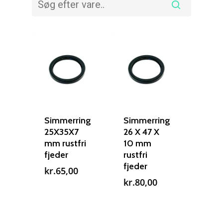
Simmerring
Simmerring
25X35X7
26 X 47 X
mm rustfri
10 mm
fjeder
rustfri
fjeder
kr.
65,00
kr.
80,00