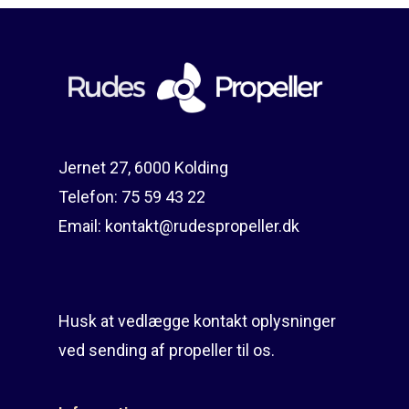
Reparation
Guides
Om reparation
Shop
Før / efter
Aksler i tommer
Om os
Indlever din propel
Påføring af PropShield
Jernet 27, 6000 Kolding
Kontakt
Montering af propel
Telefon:
75 59 43 22
Email:
kontakt@rudespropeller.dk
Ring på 75 59 43 
Afmontering af propel
Mercury guide
Rudes Propeller
Er min propel højre ell
Husk at vedlægge kontakt oplysninger
venstre?
T: 75 59 43 22
ved sending af propeller til os.
E: kontakt@rudespropel