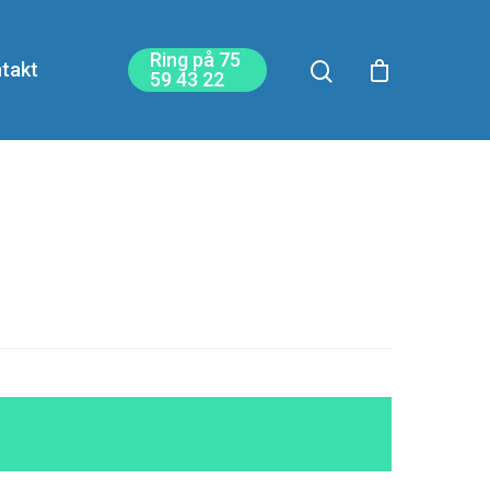
Ring på 75
takt
59 43 22