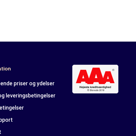
ation
ende priser og ydelser
og leveringsbetingelser
etingelser
pport
t