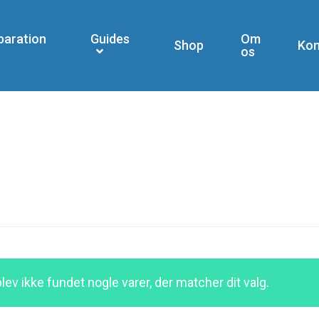
paration
Guides
Om
Shop
Kon
os
blev ikke fundet nogle varer, der matcher dit valg.