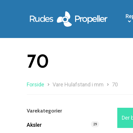
Re
70
Forside
Vare Hulafstand i mm
70
Søg efter et produkt, og tryk på enter
Varekategorier
Der 
Aksler
29