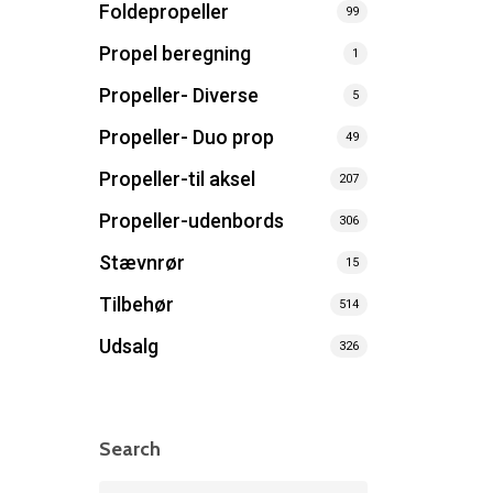
Foldepropeller
99
Propel beregning
1
Propeller- Diverse
5
Propeller- Duo prop
49
Propeller-til aksel
207
Propeller-udenbords
306
Stævnrør
15
Tilbehør
514
Udsalg
326
Search