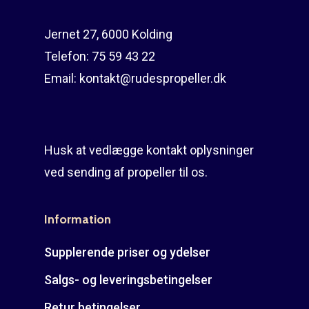
Guides
Om reparation
Jernet 27, 6000 Kolding
Shop
Før / efter
Aksler i tommer
Telefon:
75 59 43 22
Om os
Indlever din propel
Påføring af PropShield
Email:
kontakt@rudespropeller.dk
Kontakt
Montering af propel
Ring på 75 59 43 
Afmontering af propel
Husk at vedlægge kontakt oplysninger
Mercury guide
ved sending af propeller til os.
Rudes Propeller
Er min propel højre ell
venstre?
T: 75 59 43 22
Information
Supplerende priser og ydelser
E: kontakt@rudespropel
Salgs- og leveringsbetingelser
Retur betingelser