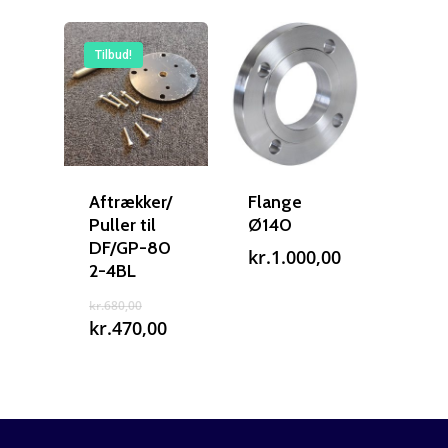
Tilbud!
Aftrækker/
Flange
Puller til
Ø140
DF/GP-80
kr.
1.000,00
2-4BL
Den
kr.
680,00
oprindelige
Den
kr.
470,00
pris
aktuelle
var:
pris
kr.680,00.
er:
kr.470,00.