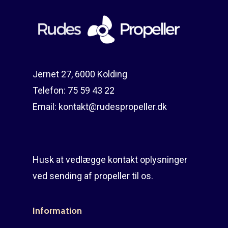
Reparation
Guides
Om reparation
Shop
Før / efter
Aksler i tommer
Jernet 27, 6000 Kolding
Om os
Indlever din propel
Påføring af PropShield
Telefon:
75 59 43 22
Kontakt
Montering af propel
Email:
kontakt@rudespropeller.dk
Ring på 75 59 43 
Afmontering af propel
Mercury guide
Husk at vedlægge kontakt oplysninger
Rudes Propeller
Er min propel højre ell
ved sending af propeller til os.
venstre?
T: 75 59 43 22
Information
E: kontakt@rudespropel