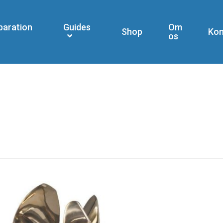
paration
Guides
Om
Shop
Kon
os