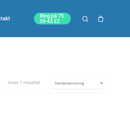
Ring på 75
takt
59 43 22
Viser 1 resultat