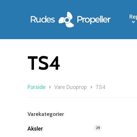
Re
TS4
Forside
Vare Duoprop
TS4
Søg efter et produkt, og tryk på enter
Varekategorier
Aksler
29