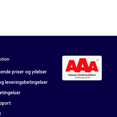
ation
ende priser og ydelser
og leveringsbetingelser
etingelser
pport
t