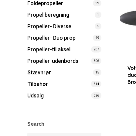
Foldepropeller
99
Propel beregning
1
Propeller- Diverse
5
Propeller- Duo prop
49
Propeller-til aksel
207
Propeller-udenbords
306
Vol
Stævnrør
15
duo
Br
Tilbehør
514
Udsalg
326
Search