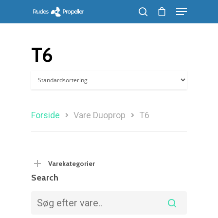
T6
Søg efter et produkt, og tryk på enter
Forside
Vare Duoprop
T6
Varekategorier
Search