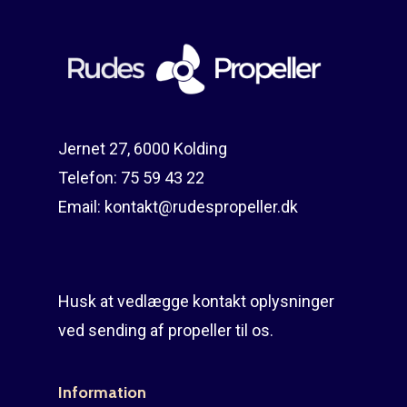
Reparation
Guides
Om reparation
Shop
Før / efter
Aksler i tommer
Om os
Indlever din propel
Påføring af PropShield
Jernet 27, 6000 Kolding
Telefon:
75 59 43 22
Kontakt
Montering af propel
Email:
kontakt@rudespropeller.dk
Ring på 75 59 43 
Afmontering af propel
Mercury guide
Husk at vedlægge kontakt oplysninger
Rudes Propeller
Er min propel højre ell
ved sending af propeller til os.
venstre?
T: 75 59 43 22
E: kontakt@rudespropel
Information