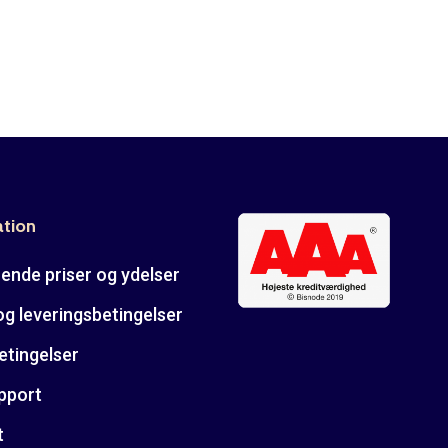
ation
ende priser og ydelser
og leveringsbetingelser
etingelser
pport
t