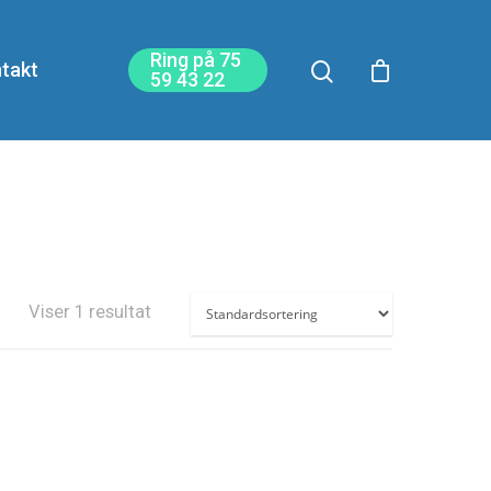
Ring på 75
takt
59 43 22
Viser 1 resultat