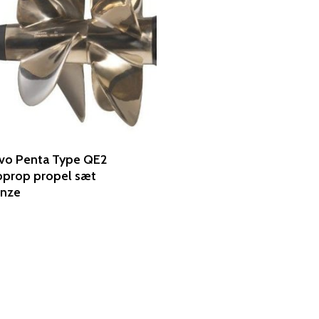
vo Penta Type QE2
prop propel sæt
onze