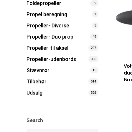
Foldepropeller
99
Propel beregning
1
Propeller- Diverse
5
Propeller- Duo prop
49
Propeller-til aksel
207
Propeller-udenbords
306
Vol
Stævnrør
15
duo
Br
Tilbehør
514
Udsalg
326
Search