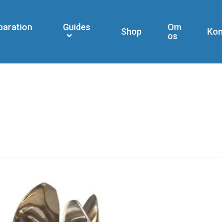
paration
Guides
Om
Shop
Kon
os