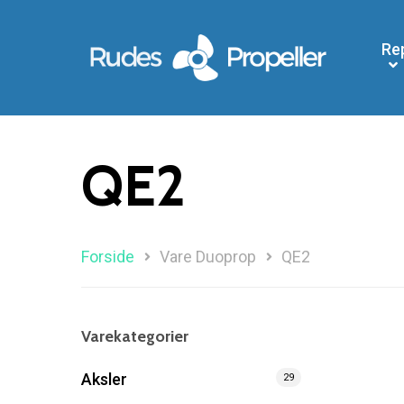
Re
QE2
Forside
Vare Duoprop
QE2
Søg efter et produkt, og tryk på enter
Varekategorier
Aksler
29