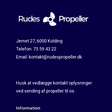
Reparation
Guides
Om reparation
Shop
Før / efter
Aksler i tommer
Om os
Indlever din propel
Påføring af PropShield
Jernet 27, 6000 Kolding
Telefon:
75 59 43 22
Kontakt
Montering af propel
Email:
kontakt@rudespropeller.dk
Ring på 75 59 43 
Afmontering af propel
Mercury guide
Husk at vedlægge kontakt oplysninger
Rudes Propeller
Er min propel højre ell
ved sending af propeller til os.
venstre?
T: 75 59 43 22
E: kontakt@rudespropel
Information