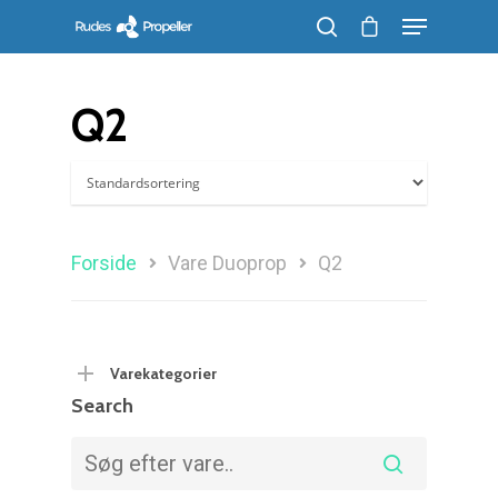
Q2
Søg efter et produkt, og tryk på enter
Forside
Vare Duoprop
Q2
Varekategorier
Search