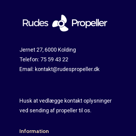
Reparation
Guides
Om reparation
Shop
Før / efter
Aksler i tommer
Om os
Indlever din propel
Påføring af PropShield
Jernet 27, 6000 Kolding
Telefon:
75 59 43 22
Kontakt
Montering af propel
Email:
kontakt@rudespropeller.dk
Ring på 75 59 43 
Afmontering af propel
Mercury guide
Husk at vedlægge kontakt oplysninger
Rudes Propeller
Er min propel højre ell
ved sending af propeller til os.
venstre?
T: 75 59 43 22
E: kontakt@rudespropel
Information