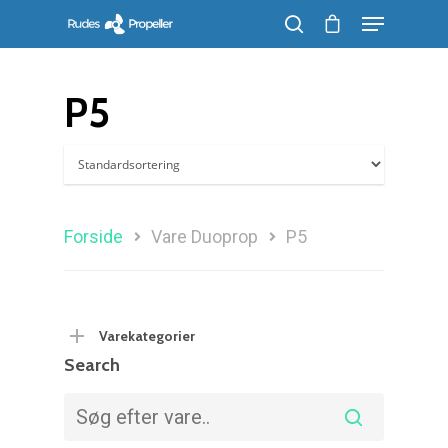
P5
Søg efter et produkt, og tryk på enter
Forside
Vare Duoprop
P5
Varekategorier
Search