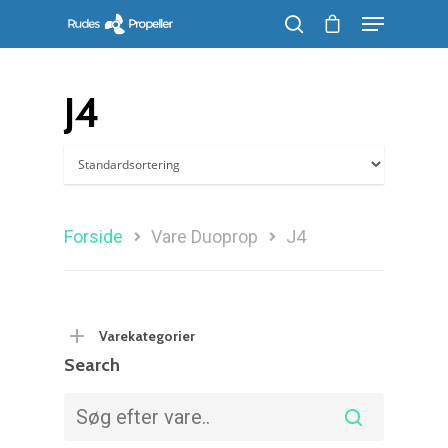
J4
Søg efter et produkt, og tryk på enter
Forside
Vare Duoprop
J4
Varekategorier
Search