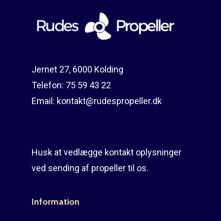
Reparation
Guides
Om reparation
Shop
Før / efter
Aksler i tommer
Jernet 27, 6000 Kolding
Om os
Indlever din propel
Påføring af PropShield
Telefon:
75 59 43 22
Kontakt
Montering af propel
Email:
kontakt@rudespropeller.dk
Ring på 75 59 43 
Afmontering af propel
Mercury guide
Husk at vedlægge kontakt oplysninger
Rudes Propeller
Er min propel højre ell
ved sending af propeller til os.
venstre?
T: 75 59 43 22
Information
E: kontakt@rudespropel