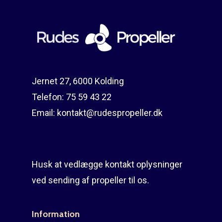
Reparation
Guides
Om reparation
Shop
Før / efter
Aksler i tommer
Om os
Indlever din propel
Påføring af PropShield
Jernet 27, 6000 Kolding
Telefon:
75 59 43 22
Kontakt
Montering af propel
Email:
kontakt@rudespropeller.dk
Ring på 75 59 43 
Afmontering af propel
Mercury guide
Husk at vedlægge kontakt oplysninger
Rudes Propeller
Er min propel højre ell
ved sending af propeller til os.
venstre?
T: 75 59 43 22
E: kontakt@rudespropel
Information