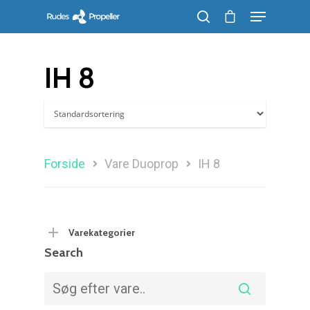
IH 8
Søg efter et produkt, og tryk på enter
Forside
Vare Duoprop
IH 8
Varekategorier
Search