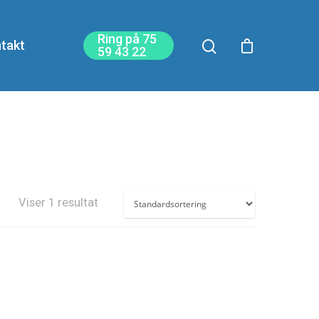
Ring på 75
takt
59 43 22
Viser 1 resultat