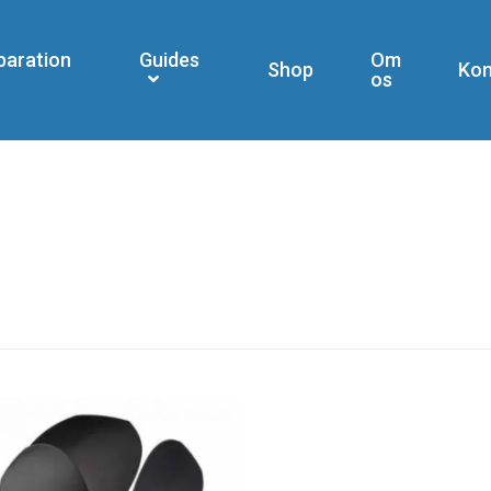
paration
Guides
Om
Shop
Kon
os