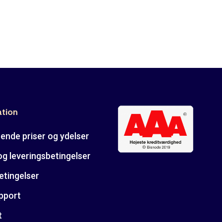
ation
ende priser og ydelser
og leveringsbetingelser
etingelser
pport
t