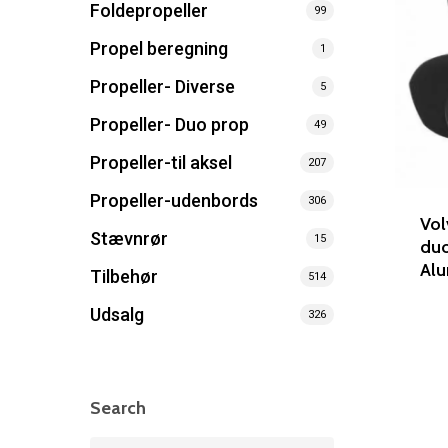
Foldepropeller
99
Propel beregning
1
Propeller- Diverse
5
Propeller- Duo prop
49
Propeller-til aksel
207
Propeller-udenbords
306
Vol
Stævnrør
15
duo
Al
Tilbehør
514
Udsalg
326
Search