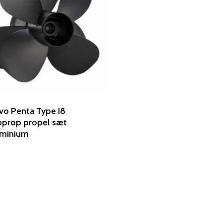
vo Penta Type I8
prop propel sæt
uminium