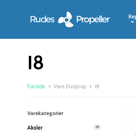
Re
I8
Forside
Vare Duoprop
I8
Søg efter et produkt, og tryk på enter
Varekategorier
Aksler
29