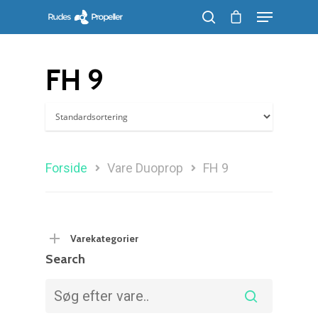
FH 9
Søg efter et produkt, og tryk på enter
Forside
Vare Duoprop
FH 9
Varekategorier
Search