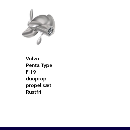
Volvo
Penta Type
FH 9
duoprop
propel sæt
Rustfri