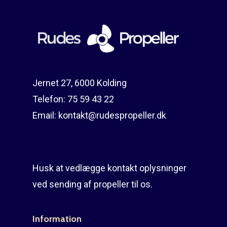
Reparation
Guides
Om reparation
Shop
Før / efter
Aksler i tommer
Om os
Indlever din propel
Påføring af PropShield
Jernet 27, 6000 Kolding
Telefon:
75 59 43 22
Kontakt
Montering af propel
Email:
kontakt@rudespropeller.dk
Ring på 75 59 43 
Afmontering af propel
Mercury guide
Husk at vedlægge kontakt oplysninger
Rudes Propeller
Er min propel højre ell
ved sending af propeller til os.
venstre?
T: 75 59 43 22
E: kontakt@rudespropel
Information