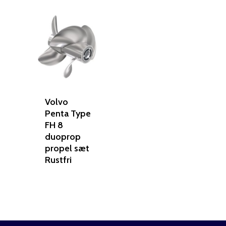
Volvo
Penta Type
FH 8
duoprop
propel sæt
Rustfri