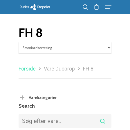
FH 8
Søg efter et produkt, og tryk på enter
Forside
Vare Duoprop
FH 8
Varekategorier
Search