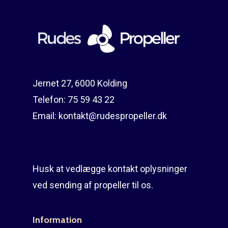
Reparation
Guides
Om reparation
Shop
Før / efter
Aksler i tommer
Om os
Indlever din propel
Påføring af PropShield
Jernet 27, 6000 Kolding
Telefon:
75 59 43 22
Kontakt
Montering af propel
Email:
kontakt@rudespropeller.dk
Ring på 75 59 43 
Afmontering af propel
Mercury guide
Husk at vedlægge kontakt oplysninger
Rudes Propeller
Er min propel højre ell
ved sending af propeller til os.
venstre?
T: 75 59 43 22
E: kontakt@rudespropel
Information