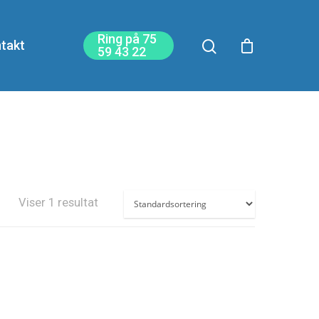
Ring på 75
takt
59 43 22
Viser 1 resultat