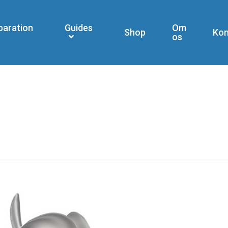
paration
Guides
Om
Shop
Kon
os