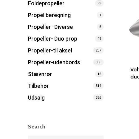
Foldepropeller
99
Propel beregning
1
Propeller- Diverse
5
Propeller- Duo prop
49
Propeller-til aksel
207
Propeller-udenbords
306
Vol
Stævnrør
15
duo
Tilbehør
514
Udsalg
326
Search