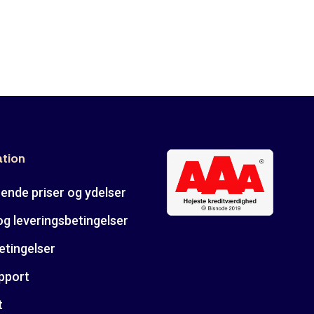
ation
ende priser og ydelser
og leveringsbetingelser
etingelser
pport
t