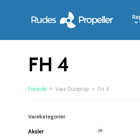
Re
FH 4
Forside
Vare Duoprop
FH 4
Søg efter et produkt, og tryk på enter
Varekategorier
Aksler
29