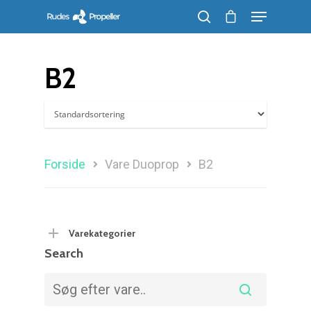
B2
Søg efter et produkt, og tryk på enter
Forside
Vare Duoprop
B2
Varekategorier
Search