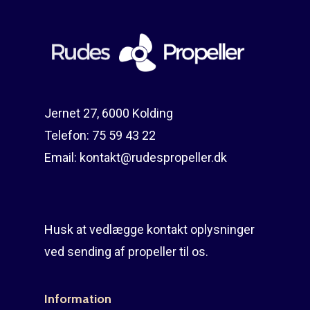
Reparation
Guides
Om reparation
Shop
Før / efter
Aksler i tommer
Om os
Indlever din propel
Påføring af PropShield
Jernet 27, 6000 Kolding
Telefon:
75 59 43 22
Kontakt
Montering af propel
Email:
kontakt@rudespropeller.dk
Ring på 75 59 43 
Afmontering af propel
Mercury guide
Husk at vedlægge kontakt oplysninger
Rudes Propeller
Er min propel højre ell
ved sending af propeller til os.
venstre?
T: 75 59 43 22
E: kontakt@rudespropel
Information