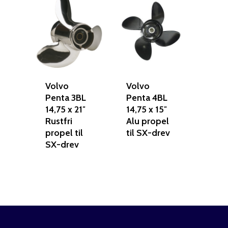
Volvo
Volvo
Penta 3BL
Penta 4BL
14,75 x 21″
14,75 x 15″
Reparation
Rustfri
Alu propel
propel til
til SX-drev
Guides
Om reparation
SX-drev
Shop
Før / efter
Aksler i tommer
Om os
Indlever din propel
Påføring af PropShield
Kontakt
Montering af propel