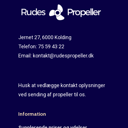
Ring på 75 59 43 
Afmontering af propel
Mercury guide
Rudes Propeller
Er min propel højre ell
venstre?
T: 75 59 43 22
Jernet 27, 6000 Kolding
Telefon:
75 59 43 22
E: kontakt@rudespropel
Email:
kontakt@rudespropeller.dk
Husk at vedlægge kontakt oplysninger
ved sending af propeller til os.
Information
Supplerende priser og ydelser