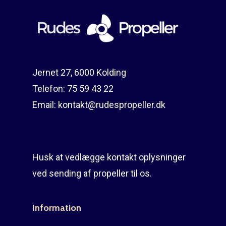
Reparation
Guides
Om reparation
Shop
Før / efter
Aksler i tommer
Jernet 27, 6000 Kolding
Om os
Indlever din propel
Påføring af PropShield
Telefon:
75 59 43 22
Kontakt
Montering af propel
Email:
kontakt@rudespropeller.dk
Ring på 75 59 43 
Afmontering af propel
Mercury guide
Husk at vedlægge kontakt oplysninger
Rudes Propeller
Er min propel højre ell
ved sending af propeller til os.
venstre?
T: 75 59 43 22
Information
E: kontakt@rudespropel