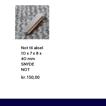
Not til aksel
10 x 7 x 8 x
40 mm
SNYDE
NOT
kr.
150,00