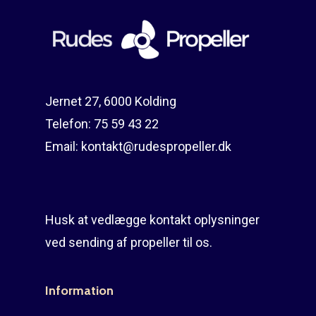
Reparation
Guides
Om reparation
Shop
Før / efter
Aksler i tommer
Jernet 27, 6000 Kolding
Om os
Indlever din propel
Påføring af PropShield
Telefon:
75 59 43 22
Kontakt
Montering af propel
Email:
kontakt@rudespropeller.dk
Ring på 75 59 43 
Afmontering af propel
Mercury guide
Husk at vedlægge kontakt oplysninger
Rudes Propeller
Er min propel højre ell
ved sending af propeller til os.
venstre?
T: 75 59 43 22
Information
E: kontakt@rudespropel