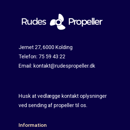
Reparation
Guides
Om reparation
Shop
Før / efter
Aksler i tommer
Om os
Indlever din propel
Påføring af PropShield
Jernet 27, 6000 Kolding
Telefon:
75 59 43 22
Kontakt
Montering af propel
Email:
kontakt@rudespropeller.dk
Ring på 75 59 43 
Afmontering af propel
Mercury guide
Husk at vedlægge kontakt oplysninger
Rudes Propeller
Er min propel højre ell
ved sending af propeller til os.
venstre?
T: 75 59 43 22
E: kontakt@rudespropel
Information