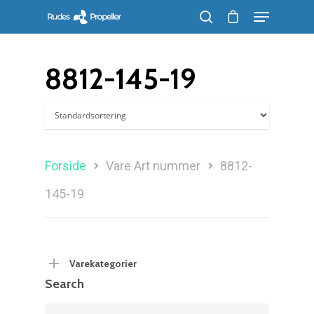
8812-145-19
Søg efter et produkt, og tryk på enter
Forside
Vare Art nummer
8812-
145-19
Varekategorier
Search