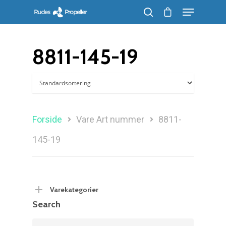
8811-145-19
Søg efter et produkt, og tryk på enter
Forside
Vare Art nummer
8811-
145-19
Varekategorier
Search