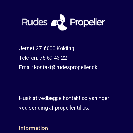
Reparation
Guides
Om reparation
Shop
Før / efter
Aksler i tommer
Om os
Indlever din propel
Påføring af PropShield
Jernet 27, 6000 Kolding
Telefon:
75 59 43 22
Kontakt
Montering af propel
Email:
kontakt@rudespropeller.dk
Ring på 75 59 43 
Afmontering af propel
Mercury guide
Husk at vedlægge kontakt oplysninger
Rudes Propeller
Er min propel højre ell
ved sending af propeller til os.
venstre?
T: 75 59 43 22
E: kontakt@rudespropel
Information