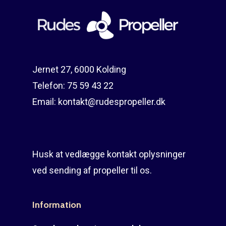
Reparation
Guides
Om reparation
Shop
Før / efter
Aksler i tommer
Jernet 27, 6000 Kolding
Om os
Indlever din propel
Påføring af PropShield
Telefon:
75 59 43 22
Kontakt
Montering af propel
Email:
kontakt@rudespropeller.dk
Ring på 75 59 43 
Afmontering af propel
Mercury guide
Husk at vedlægge kontakt oplysninger
Rudes Propeller
Er min propel højre ell
ved sending af propeller til os.
venstre?
T: 75 59 43 22
Information
E: kontakt@rudespropel