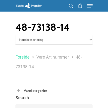
48-73138-14
Søg efter et produkt, og tryk på enter
Forside
Vare Art nummer
48-
73138-14
Varekategorier
Search