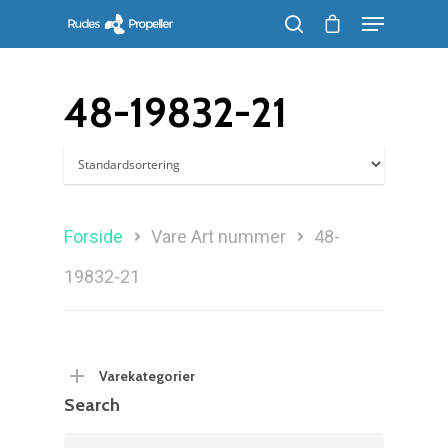
48-19832-21
Søg efter et produkt, og tryk på enter
Forside
Vare Art nummer
48-
19832-21
Varekategorier
Search