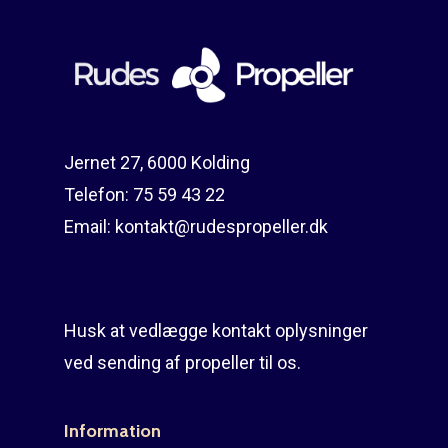
Reparation
Guides
Om reparation
Shop
Før / efter
Aksler i tommer
Om os
Indlever din propel
Påføring af PropShield
Jernet 27, 6000 Kolding
Telefon:
75 59 43 22
Kontakt
Montering af propel
Email:
kontakt@rudespropeller.dk
Ring på 75 59 43 
Afmontering af propel
Mercury guide
Husk at vedlægge kontakt oplysninger
Rudes Propeller
Er min propel højre ell
ved sending af propeller til os.
venstre?
T: 75 59 43 22
E: kontakt@rudespropel
Information