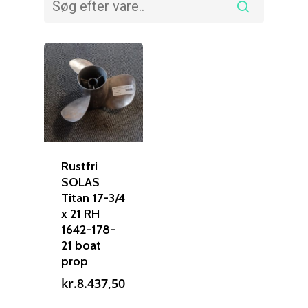
Rustfri
SOLAS
Titan 17-3/4
x 21 RH
1642-178-
21 boat
prop
kr.
8.437,50