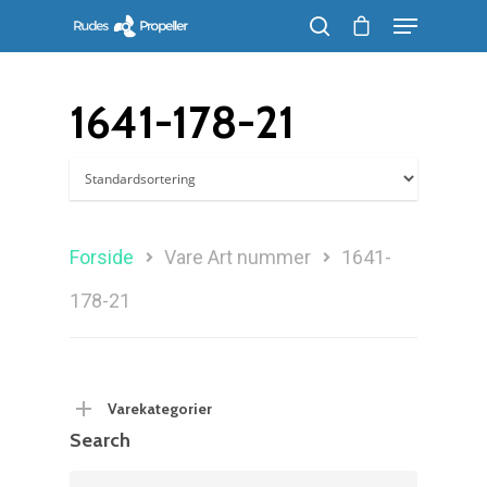
1641-178-21
Søg efter et produkt, og tryk på enter
Forside
Vare Art nummer
1641-
178-21
Varekategorier
Search