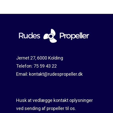
Reparation
Guides
Om reparation
Shop
Før / efter
Aksler i tommer
Om os
Indlever din propel
Påføring af PropShield
Jernet 27, 6000 Kolding
Kontakt
Montering af propel
Telefon:
75 59 43 22
Ring på 75 59 43 
Afmontering af propel
Email:
kontakt@rudespropeller.dk
Mercury guide
Rudes Propeller
Er min propel højre ell
Husk at vedlægge kontakt oplysninger
venstre?
T: 75 59 43 22
ved sending af propeller til os.