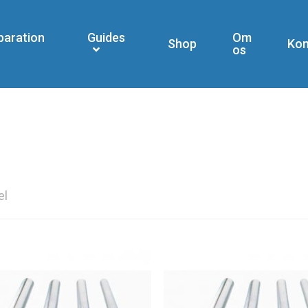
paration
Guides
Om
Shop
Kon
os
el