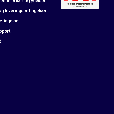
ende priser og ydelser
og leveringsbetingelser
etingelser
pport
t