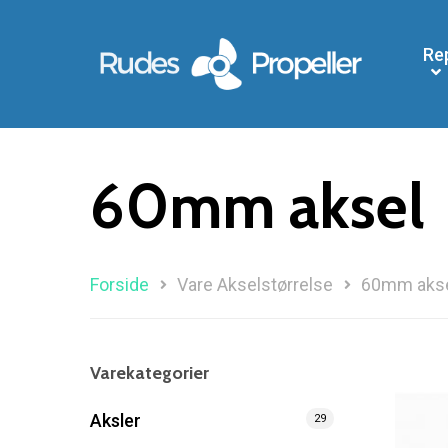
Re
60mm aksel
Forside
Vare Akselstørrelse
60mm aks
Varekategorier
Aksler
29
Søg efter et produkt, og tryk på enter