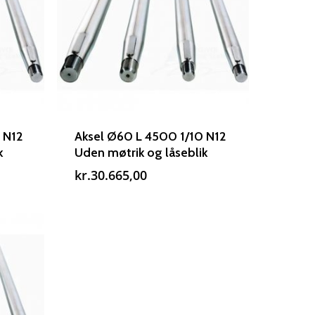
Rudes Propeller
 N12
Aksel Ø60 L 4500 1/10 N12
k
Uden møtrik og låseblik
T: 75 59 43 22
kr.
30.665,00
E: kontakt@rudespropeller.dk