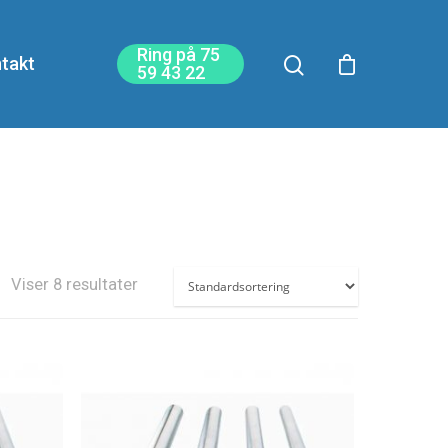
Ring på 75
takt
59 43 22
Viser 8 resultater