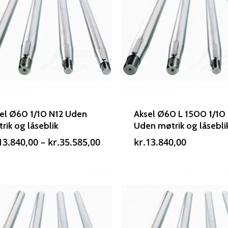
el Ø60 1/10 N12 Uden
Aksel Ø60 L 1500 1/10
rik og låseblik
Uden møtrik og låsebli
Prisinterval:
13.840,00
–
kr.
35.585,00
kr.
13.840,00
kr.13.840,00
til
kr.35.585,00