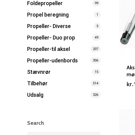
Foldepropeller
99
Propel beregning
1
Propeller- Diverse
5
Propeller- Duo prop
49
Propeller-til aksel
207
Propeller-udenbords
306
Aks
Stævnrør
15
møt
Tilbehør
kr.
514
Udsalg
326
Search